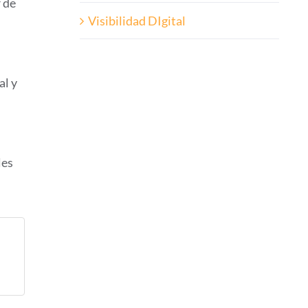
r de
Visibilidad DIgital
al y
les