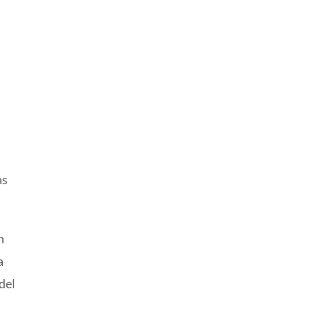
as
n
a
del